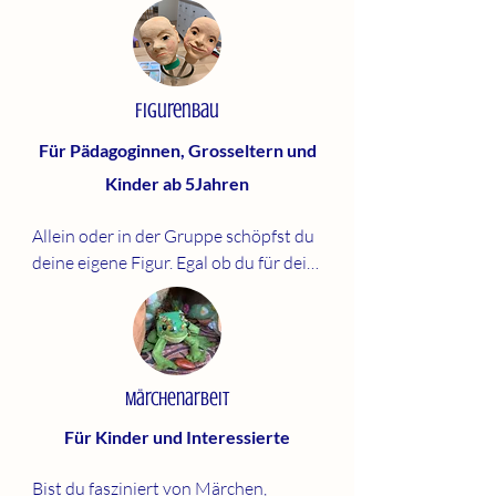
Figurenbau
Für Pädagoginnen, Grosseltern und
Kinder ab 5Jahren
Allein oder in der Gruppe schöpfst du 
deine eigene Figur. Egal ob du für dein 
Jahresthema eine Leitfigur erschaffst, 
für deine Enkel eine Herzensfigur oder 
für dich eine Mutfigur: 

Im Prozess begegnest du dem neuen 
Geschöpf und erlebst dein eigenes 
Märchenarbeit
Wesen in der Auseinandersetzung.

Für Kinder und Interessierte
Einzel oder max. 3 Personen

Bist du fasziniert von Märchen, 