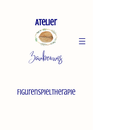
Atelier
Zaubernuss
Figurenspieltherapie