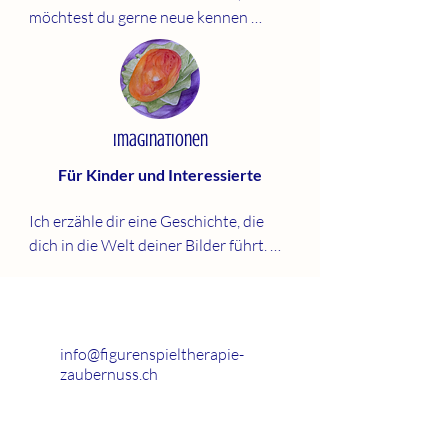
inkl. Material

möchtest du gerne neue kennen 
Dauer: 

lernen oder dein eigenes Märchen 
3 x 2.5h 

erfinden?

Kosten: 

Mach dich auf deine Heldenreise, 
Einzel: 180

kreativ spielend, malend.

Gruppe: je 150

In der aktiven, gestalterischen 
Imaginationen
Kinder: 120
Bearbeitung und Auseinandersetzung 
Für Kinder und Interessierte
mit deinem Lieblingsmärchen erlebst 
du seine heilende Wirkung.

Ich erzähle dir eine Geschichte, die 
dich in die Welt deiner Bilder führt. 
Einzel oder max. 2 Personen

Hier erlebst du, dank deiner 
Dauer: 

imaginativen Kraft die inneren Bilder.

2 x 2.5h 

Malend, gestaltend setzt du das 
Kosten: 

Erlebte um. Gemeinsam erkunden und 
Einzel: 120

info@figurenspieltherapie-
deuten wir die Symbole. Dabei findest 
zaubernuss.ch
Gruppe: 100

du  immer wieder deinen goldenen 
Kinder: 80
Faden.
